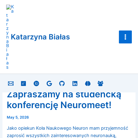
Skip
Main
to
Men
content
Katarzyna Białas
Zapraszamy na studencką
konferencję Neuromeet!
May 5, 2026
Jako opiekun Koła Naukowego Neuron mam przyjemność
zaprosić wszystkich zainteresowanych neuronauką,