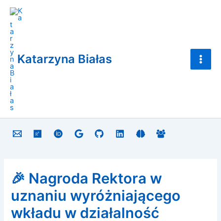
Skip
Main
to
Men
content
Katarzyna Białas
🎉 Nagroda Rektora w
uznaniu wyróżniającego
wkładu w działalność