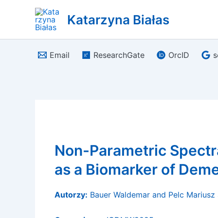
Skip
Katarzyna Białas
to
content
Email
ResearchGate
OrcID
s
Non-Parametric Spectra
as a Biomarker of Deme
Autorzy:
Bauer Waldemar and Pelc Mariusz 