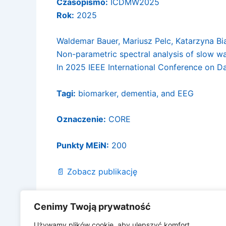
Czasopismo:
ICDMW2025
Rok:
2025
Waldemar Bauer, Mariusz Pelc, Katarzyna Bi
Non-parametric spectral analysis of slow wav
In 2025 IEEE International Conference on 
Tagi:
biomarker, dementia, and EEG
Oznaczenie:
CORE
Punkty MEiN:
200
📄 Zobacz publikację
Cenimy Twoją prywatność
Używamy plików cookie, aby ulepszyć komfort