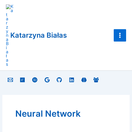
Search
Skip
Main
for:
to
Men
content
Katarzyna Białas
Neural Network