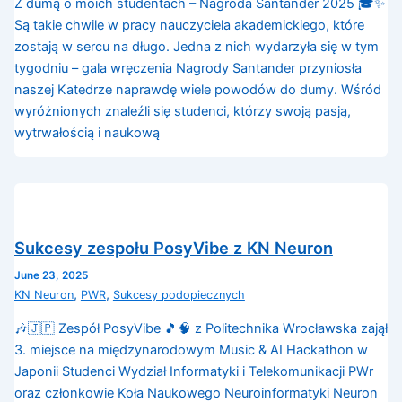
Z dumą o moich studentach – Nagroda Santander 2025 🎓✨
Są takie chwile w pracy nauczyciela akademickiego, które
zostają w sercu na długo. Jedna z nich wydarzyła się w tym
tygodniu – gala wręczenia Nagrody Santander przyniosła
naszej Katedrze naprawdę wiele powodów do dumy. Wśród
wyróżnionych znaleźli się studenci, którzy swoją pasją,
wytrwałością i naukową
Sukcesy zespołu PosyVibe z KN Neuron
June 23, 2025
,
,
KN Neuron
PWR
Sukcesy podopiecznych
🎶🇯🇵 Zespół PosyVibe 🎵🧠 z Politechnika Wrocławska zajął
3. miejsce na międzynarodowym Music & AI Hackathon w
Japonii Studenci Wydział Informatyki i Telekomunikacji PWr
oraz członkowie Koła Naukowego Neuroinformatyki Neuron