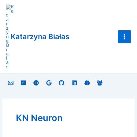
Skip
Main
to
Men
content
Katarzyna Białas
KN Neuron