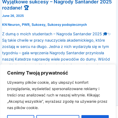
Wyjątkowe sukcesy – Nagrody Santander 2025
rozdane! 🏆
June 26, 2025
,
,
,
KN Neuron
PWR
Sukcesy
Sukcesy podopiecznych
Z dumą o moich studentach – Nagroda Santander 2025 🎓✨
Są takie chwile w pracy nauczyciela akademickiego, które
zostają w sercu na długo. Jedna z nich wydarzyła się w tym
tygodniu – gala wręczenia Nagrody Santander przyniosła
naszej Katedrze naprawdę wiele powodów do dumy. Wśród
wyróżnionych znaleźli się studenci, którzy swoją pasją,
wytrwałością i naukową
Cenimy Twoją prywatność
Używamy plików cookie, aby ulepszyć komfort
przeglądania, wyświetlać spersonalizowane reklamy i
1
2
Next
→
treści oraz analizować ruch w naszej witrynie. Klikając
„Akceptuj wszystkie”, wyrażasz zgodę na używanie przez
nas plików cookie.
Prawa autorskie © 2026 Katarzyna Białas |