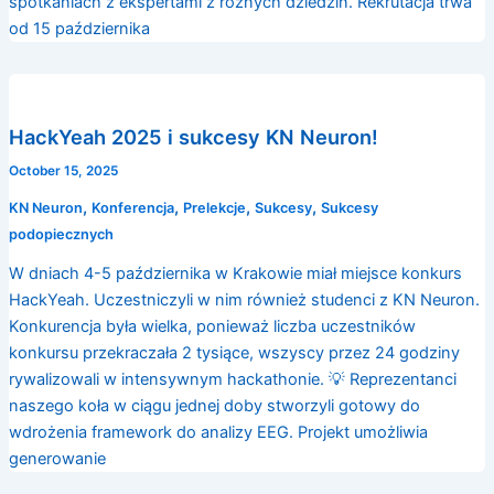
spotkaniach z ekspertami z różnych dziedzin. Rekrutacja trwa
od 15 października
HackYeah 2025 i sukcesy KN Neuron!
October 15, 2025
,
,
,
,
KN Neuron
Konferencja
Prelekcje
Sukcesy
Sukcesy
podopiecznych
W dniach 4-5 października w Krakowie miał miejsce konkurs
HackYeah. Uczestniczyli w nim również studenci z KN Neuron.
Konkurencja była wielka, ponieważ liczba uczestników
konkursu przekraczała 2 tysiące, wszyscy przez 24 godziny
rywalizowali w intensywnym hackathonie. 💡 Reprezentanci
naszego koła w ciągu jednej doby stworzyli gotowy do
wdrożenia framework do analizy EEG. Projekt umożliwia
generowanie